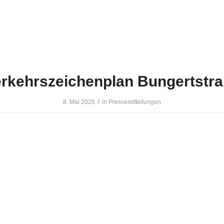
rkehrszeichenplan Bungertstr
/
8. Mai 2025
in
Pressemitteilungen