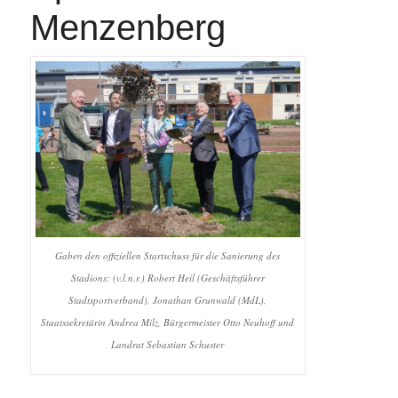
Menzenberg
Gaben den offiziellen Startschuss für die Sanierung des
Stadions: (v.l.n.r.) Robert Heil (Geschäftsführer
Stadtsportverband), Jonathan Grunwald (MdL),
Staatssekretärin Andrea Milz, Bürgermeister Otto Neuhoff und
Landrat Sebastian Schuster
Sport
Stadion Menzenberg