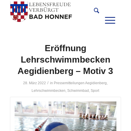
Eröffnung
Lehrschwimmbecken
Aegidienberg – Motiv 3
/
28. März 2022
in
Pressemitteilungen
Aegidienberg
,
Lehrschwimmbecken
,
Schwimmbad
,
Sport